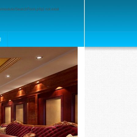
rch/module/SearchForm.php) not exist
聘