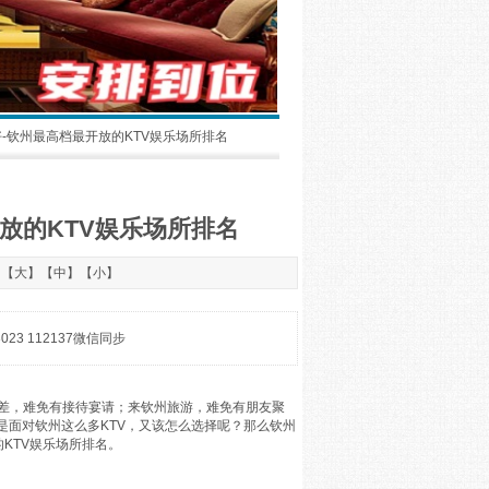
好-钦州最高档最开放的KTV娱乐场所排名
放的KTV娱乐场所排名
：【
大
】【
中
】【
小
】
3 112137微信同步
差，难免有接待宴请；来钦州旅游，难免有朋友聚
是面对钦州这么多KTV，又该怎么选择呢？那么钦州
的KTV娱乐场所排名。