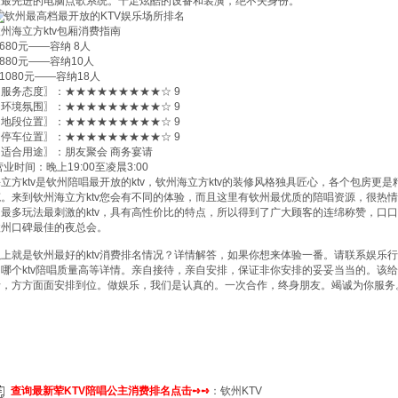
及最先进的电脑点歌系统。十足炫酷的设备和装潢，绝不失身份。
州海立方ktv包厢消费指南
680元——容纳 8人
880元——容纳10人
1080元——容纳18人
【服务态度〗：★★★★★★★★★☆ 9
〖环境氛围〗：★★★★★★★★★☆ 9
〖地段位置〗：★★★★★★★★★☆ 9
〖停车位置〗：★★★★★★★★★☆ 9
〖适合用途〗：朋友聚会 商务宴请
业时间：晚上19:00至凌晨3:00
海立方ktv是钦州陪唱最开放的ktv，钦州海立方ktv的装修风格独具匠心，各个包房
笔。来到钦州海立方ktv您会有不同的体验，而且这里有钦州最优质的陪唱资源，很热情
州最多玩法最刺激的ktv，具有高性价比的特点，所以得到了广大顾客的连绵称赞，口口
钦州口碑最佳的夜总会。
上就是钦州最好的ktv消费排名情况？详情解答，如果你想来体验一番。请联系娱乐行家花
州哪个ktv陪唱质量高等详情。亲自接待，亲自安排，保证非你安排的妥妥当当的。该
折，方方面面安排到位。做娱乐，我们是认真的。一次合作，终身朋友。竭诚为你服务
查询最新荤KTV陪唱公主消费排名点击➺➺
：
钦州KTV