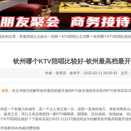
现在的位置：
荤素陪唱公主娱乐一览网
>
KTV陪唱公主消费
> 钦州哪个KTV陪唱比较
1
2
钦州哪个KTV陪唱比较好-钦州最高档最开
作者：管理员 发布于：2025-02-11 16:00:43 文字
摘要：
本文详细为您解答钦州最高档最开放的KTV娱乐场所排名钦州KTV咨询花花1302
钦州是一个有魅力的城市，是一个让人来过第一次，还想一直来的地方。来钦州商务出
会。饭局之后，哥们儿肯定都想找一家KTV喝喝酒，唱唱歌，玩玩游戏，泡泡妹妹。但
个KTV陪唱比较好？下面有花花13023 112137微信同步为你解答钦州最高档最开放
州海豚音ktv包厢消费指南