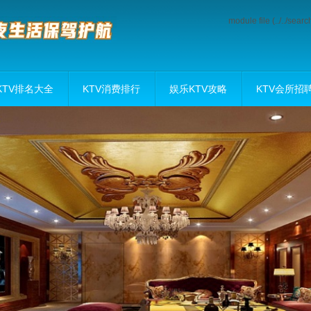
module file (../../sea
KTV排名大全
KTV消费排行
娱乐KTV攻略
KTV会所招