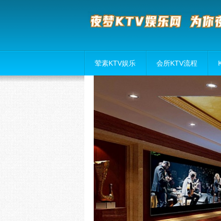
荤素KTV娱乐
会所KTV流程