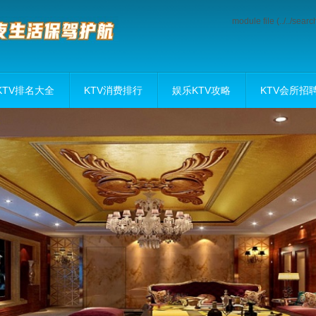
module file (../../sea
KTV排名大全
KTV消费排行
娱乐KTV攻略
KTV会所招