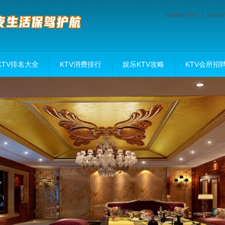
module file (../../sea
KTV排名大全
KTV消费排行
娱乐KTV攻略
KTV会所招