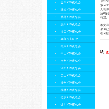
营业时
金华KTV夜总会
紫金皇
无论你
珠海KTV夜总会
所有的
番禺KTV夜总会
待遇。
惠州KTV夜总会
本文详
果你已
海口KTV夜总会
都可
乌鲁木齐KTV
绍兴KTV夜总会
查
中山KTV夜总会
台州KTV夜总会
湖州KTV夜总会
昆山KTV夜总会
徐州KTV夜总会
桂林KTV夜总会
拉萨KTV夜总会
银川KTV夜总会