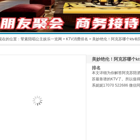
现在的位置：
荤素陪唱公主娱乐一览网
>
KTV消费排名
> 美妙绝伦！阿克苏哪个ktv
1
2
美妙绝伦！阿克苏哪个kt
排名
本文详细为你解答阿克苏陪酒
苏最靠谱的KTV了。所以值
系妮妮17070 522686 微信