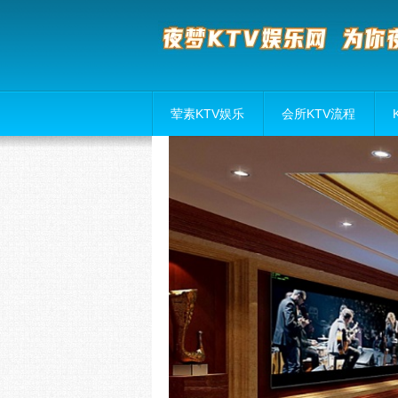
荤素KTV娱乐
会所KTV流程