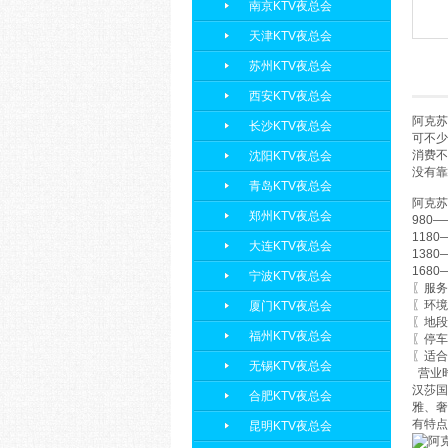
南京KTV夜总会
天津KTV夜总会
苏州KTV夜总会
西安KTV夜总会
阿克苏
长沙KTV夜总会
可不少
消费不
沈阳KTV夜总会
没有靠
青岛KTV夜总会
阿克苏
郑州KTV夜总会
980
118
大连KTV夜总会
138
168
宁波KTV夜总会
〖服务
〖环境
厦门KTV夜总会
〖地段
福州KTV夜总会
〖停车
〖适合
无锡KTV夜总会
营业时
汉莎国
合肥KTV夜总会
雅、奢
有特点
昆明KTV夜总会