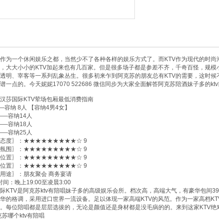
作为一个休闲娱乐之都，当然少不了各种各样的娱乐方式了。而KTV作为现代的时尚
，大大小小的KTV加起来也有几百家。但是很多场子都是参差不齐，千奇百怪，规模
透明、宰客等一系列乱象丛生。很多初来乍到阿克苏的朋友总有KTV的需要，这时候不
谱一点的。今天妮妮17070 522686 微信同步为大家全面解答阿克苏陪酒妹子多的k
汉莎国际KTV荤场包厢最低消费指南
——容纳 8人 【容纳4男4女】
0——容纳14人
0——容纳18人
0——容纳25人
态度〗：★★★★★★★★★☆ 9
氛围〗：★★★★★★★★★☆ 9
位置〗：★★★★★★★★★☆ 9
位置〗：★★★★★★★★★☆ 9
用途〗：朋友聚会 商务宴请
间：晚上19:00至凌晨3:00
际KTV是阿克苏ktv有陪唱妹子多的高级娱乐会所。档次高，高端大气，有豪华包间
华的格调，采用进口世界一流设备。足以体现一家高端KTV的风范。作为一家高档KT
。每位陪唱都是层层选拔的，无论是颜值还是身材都是没毛病的的。来到这家KTV绝