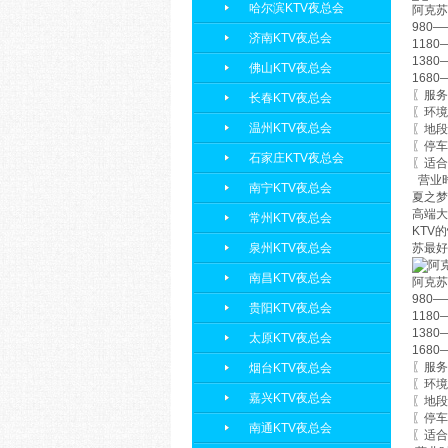
哈尔滨KTV夜总会
阿克苏
980
济南KTV夜总会
118
138
佛山KTV夜总会
168
〖服务
长春KTV夜总会
〖环境
温州KTV夜总会
〖地段
〖停车
石家庄KTV夜总会
〖适合
营业时
南宁KTV夜总会
夏之梦
高端大
常州KTV夜总会
KTV
泉州KTV夜总会
苏最好
南昌KTV夜总会
阿克苏
980
贵阳KTV夜总会
118
138
太原KTV夜总会
168
〖服务
烟台KTV夜总会
〖环境
嘉兴KTV夜总会
〖地段
〖停车
南通KTV夜总会
〖适合