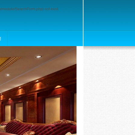
rch/module/SearchForm.php) not exist
聘