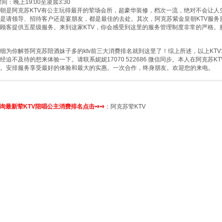
间：晚上19:00至凌晨3:30
朝是阿克苏KTV有公主玩得最开的荤场会所，超豪华装修，档次一流，绝对不会让人
是请领导、招待客户还是宴朋友，都是最佳的去处。其次，阿克苏紫金皇朝KTV服务
顾客提供五星级服务。来到这家KTV，你会感受到这里的服务管理制度非常的严格。
细为你解答阿克苏陪酒妹子多的ktv前三大消费排名就到这里了！综上所述，以上KT
经迫不及待的想来体验一下。请联系妮妮17070 522686 微信同步。本人在阿克苏
以。安排服务享受最好的体验和最大的实惠。一次合作，终身朋友。欢迎您的来电。
询最新荤KTV陪唱公主消费排名点击➺➺
：
阿克苏荤KTV